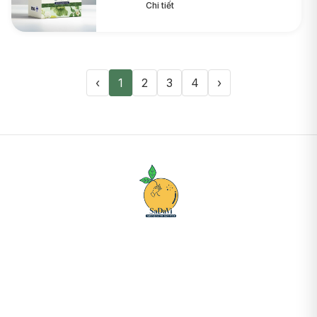
Chi tiết
‹
1
2
3
4
›