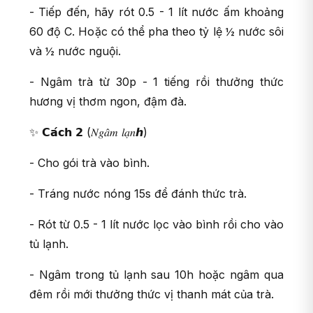
- Tiếp đến, hãy rót 0.5 - 1 lít nước ấm khoảng
60 độ C. Hoặc có thể pha theo tỷ lệ ½ nước sôi
và ½ nước nguội.
- Ngâm trà từ 30p - 1 tiếng rồi thưởng thức
hương vị thơm ngon, đậm đà.
✨ 𝗖𝗮́𝗰𝗵 𝟮 (𝑁𝑔𝑎̂𝑚 𝑙𝑎̣𝑛ℎ)
- Cho gói trà vào bình.
- Tráng nước nóng 15s để đánh thức trà.
- Rót từ 0.5 - 1 lít nước lọc vào bình rồi cho vào
tủ lạnh.
- Ngâm trong tủ lạnh sau 10h hoặc ngâm qua
đêm rồi mới thưởng thức vị thanh mát của trà.