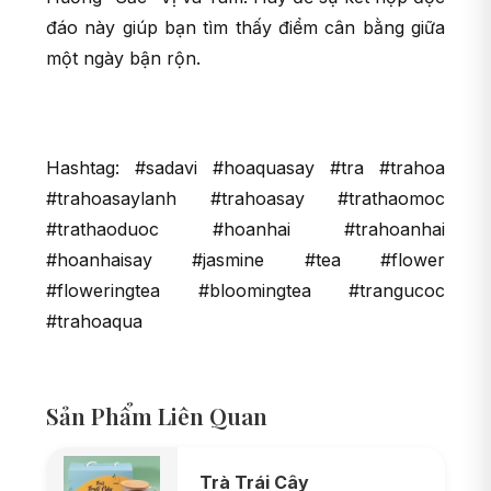
đáo này giúp bạn tìm thấy điểm cân bằng giữa
một ngày bận rộn.
Hashtag: #sadavi #hoaquasay #tra #trahoa
#trahoasaylanh #trahoasay #trathaomoc
#trathaoduoc #hoanhai #trahoanhai
#hoanhaisay #jasmine #tea #flower
#floweringtea #bloomingtea #trangucoc
#trahoaqua
Sản Phẩm Liên Quan
Trà Trái Cây