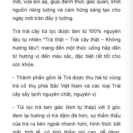
mới, vừa ấm áp, giúp đánh thức giác quan, khơi
nguồn năng lượng và cảm hứng sáng tạo cho
ngày mới tràn đầy ý tưởng.
Trà trái cây túi lọc được làm từ 100% nguyên
liệu tự nhiên “Trà thật – Trái cây thật – Không
hương liệu”; mang đến một thức uống hấp dẫn
từ hương vị đến màu sắc, đặc biệt rất tốt cho
sức khỏe.
- Thành phần gồm lá Trà được thu hái từ vùng
trà cổ thụ phía Bắc Việt Nam và các loại Trái
cây sấy lạnh nguyên chất, nguyên vị
- Túi lọc trà tam giác (kim tự tháp) với 3 góc
đem lại hương vị trà đậm đà hơn, sự thẩm thấu
của trà ra bên ngoài nhanh hơn, hình thức bắt
mắt, tinh tế, có tính thẩm mỹ cao, dễ dàng,